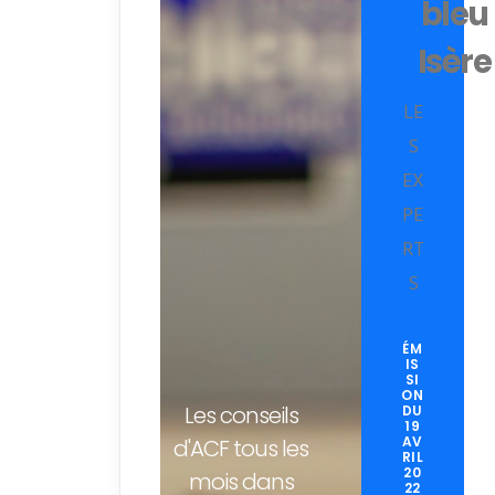
bleu
Isère
LE
S
EX
PE
RT
S
ÉM
IS
SI
ON
Les conseils
DU
19
AV
d'ACF tous les
RIL
20
mois dans
22